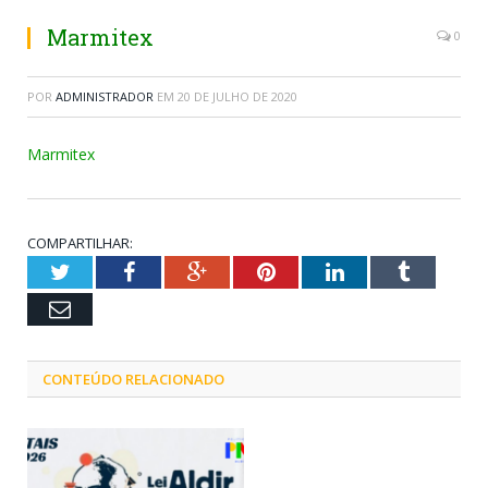
Marmitex
0
POR
ADMINISTRADOR
EM
20 DE JULHO DE 2020
Marmitex
COMPARTILHAR:
Twitter
Facebook
Google+
Pinterest
LinkedIn
Tumblr
Email
CONTEÚDO RELACIONADO