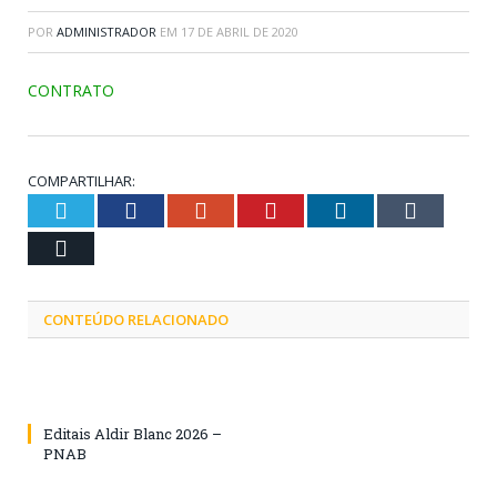
POR
ADMINISTRADOR
EM
17 DE ABRIL DE 2020
CONTRATO
COMPARTILHAR:
Twitter
Facebook
Google+
Pinterest
LinkedIn
Tumblr
Email
CONTEÚDO RELACIONADO
Editais Aldir Blanc 2026 –
PNAB