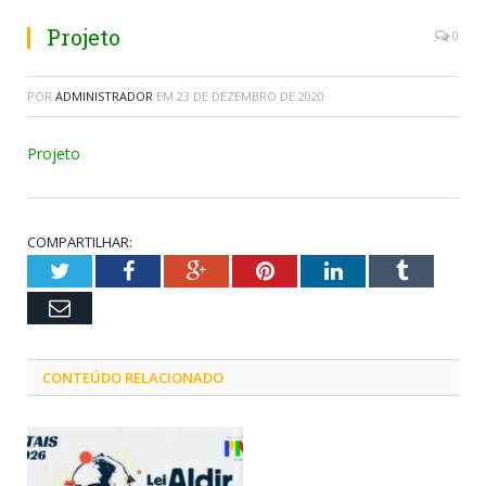
Projeto
0
POR
ADMINISTRADOR
EM
23 DE DEZEMBRO DE 2020
Projeto
COMPARTILHAR:
Twitter
Facebook
Google+
Pinterest
LinkedIn
Tumblr
Email
CONTEÚDO RELACIONADO