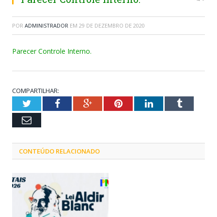
POR
ADMINISTRADOR
EM
29 DE DEZEMBRO DE 2020
Parecer Controle Interno.
COMPARTILHAR:
Twitter
Facebook
Google+
Pinterest
LinkedIn
Tumblr
Email
CONTEÚDO RELACIONADO