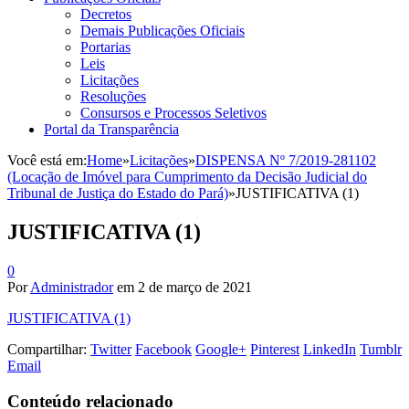
Decretos
Demais Publicações Oficiais
Portarias
Leis
Licitações
Resoluções
Consursos e Processos Seletivos
Portal da Transparência
Você está em:
Home
»
Licitações
»
DISPENSA Nº 7/2019-281102
(Locação de Imóvel para Cumprimento da Decisão Judicial do
Tribunal de Justiça do Estado do Pará)
»
JUSTIFICATIVA (1)
JUSTIFICATIVA (1)
0
Por
Administrador
em
2 de março de 2021
JUSTIFICATIVA (1)
Compartilhar:
Twitter
Facebook
Google+
Pinterest
LinkedIn
Tumblr
Email
Conteúdo relacionado