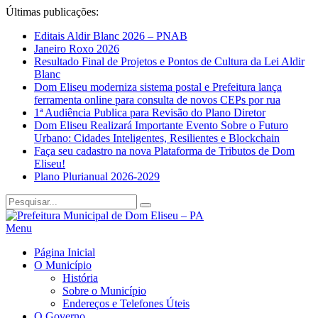
Últimas publicações:
Editais Aldir Blanc 2026 – PNAB
Janeiro Roxo 2026
Resultado Final de Projetos e Pontos de Cultura da Lei Aldir
Blanc
Dom Eliseu moderniza sistema postal e Prefeitura lança
ferramenta online para consulta de novos CEPs por rua
1ª Audiência Publica para Revisão do Plano Diretor
Dom Eliseu Realizará Importante Evento Sobre o Futuro
Urbano: Cidades Inteligentes, Resilientes e Blockchain
Faça seu cadastro na nova Plataforma de Tributos de Dom
Eliseu!
Plano Plurianual 2026-2029
Menu
Página Inicial
O Município
História
Sobre o Município
Endereços e Telefones Úteis
O Governo