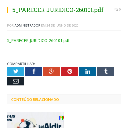
5_PARECER JURIDICO-260101.pdf
0
POR
ADMINISTRADOR
EM
24 DE JUNHO DE 2020
5_PARECER JURIDICO-260101.pdf
COMPARTILHAR:
Twitter
Facebook
Google+
Pinterest
LinkedIn
Tumblr
Email
CONTEÚDO RELACIONADO