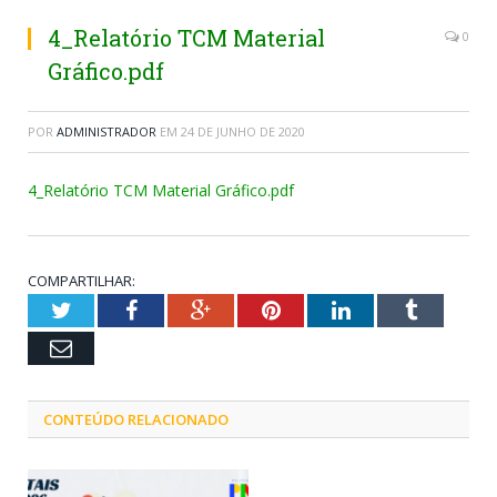
4_Relatório TCM Material
0
Gráfico.pdf
POR
ADMINISTRADOR
EM
24 DE JUNHO DE 2020
4_Relatório TCM Material Gráfico.pdf
COMPARTILHAR:
Twitter
Facebook
Google+
Pinterest
LinkedIn
Tumblr
Email
CONTEÚDO RELACIONADO