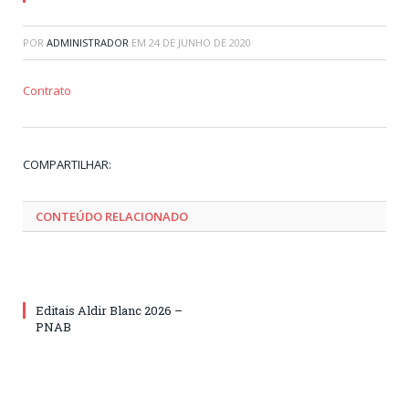
POR
ADMINISTRADOR
EM
24 DE JUNHO DE 2020
Contrato
Tw
Fa
Go
Pi
Li
Tu
Em
COMPARTILHAR:
CONTEÚDO RELACIONADO
Editais Aldir Blanc 2026 –
PNAB