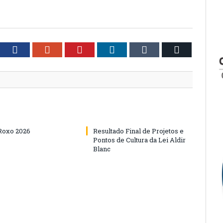
tter
Facebook
Google+
Pinterest
LinkedIn
Tumblr
Email
Roxo 2026
Resultado Final de Projetos e
Pontos de Cultura da Lei Aldir
Blanc