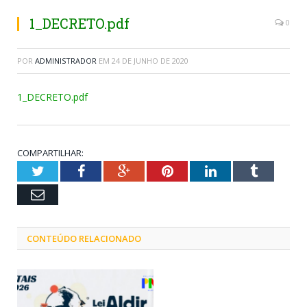
1_DECRETO.pdf
0
POR
ADMINISTRADOR
EM
24 DE JUNHO DE 2020
1_DECRETO.pdf
COMPARTILHAR:
Twitter
Facebook
Google+
Pinterest
LinkedIn
Tumblr
Email
CONTEÚDO RELACIONADO