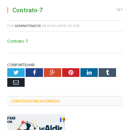
Contrato-7
0
POR
ADMINISTRADOR
EM
24 DE JUNHO DE 2020
Contrato-7
COMPARTILHAR:
Twitter
Facebook
Google+
Pinterest
LinkedIn
Tumblr
Email
CONTEÚDO RELACIONADO