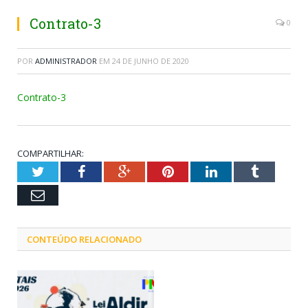
Contrato-3
0
POR
ADMINISTRADOR
EM
24 DE JUNHO DE 2020
Contrato-3
COMPARTILHAR:
Twitter
Facebook
Google+
Pinterest
LinkedIn
Tumblr
Email
CONTEÚDO RELACIONADO