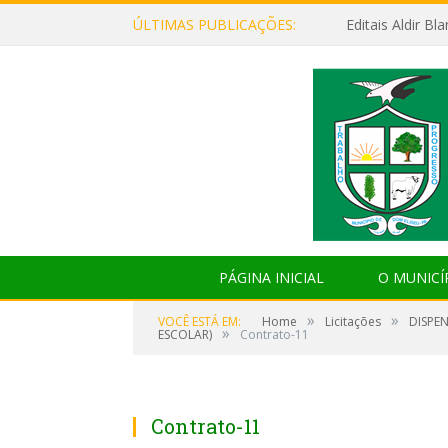
ÚLTIMAS PUBLICAÇÕES:
Editais Aldir B
PÁGINA INICIAL
O MUNICÍ
»
»
VOCÊ ESTÁ EM:
Home
Licitações
DISPE
»
ESCOLAR)
Contrato-11
Contrato-11