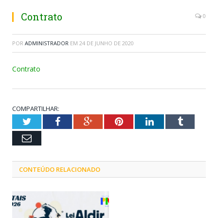
Contrato
0
POR
ADMINISTRADOR
EM
24 DE JUNHO DE 2020
Contrato
COMPARTILHAR:
Twitter
Facebook
Google+
Pinterest
LinkedIn
Tumblr
Email
CONTEÚDO RELACIONADO