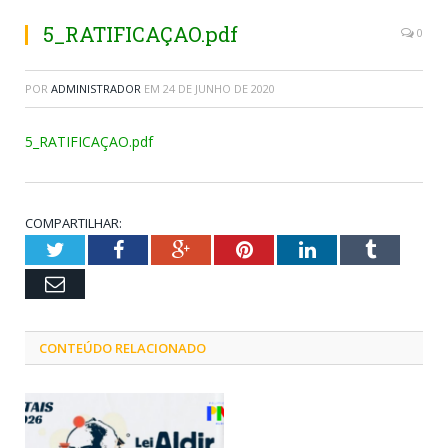
5_RATIFICAÇAO.pdf
0
POR
ADMINISTRADOR
EM
24 DE JUNHO DE 2020
5_RATIFICAÇAO.pdf
COMPARTILHAR:
Twitter
Facebook
Google+
Pinterest
LinkedIn
Tumblr
Email
CONTEÚDO RELACIONADO