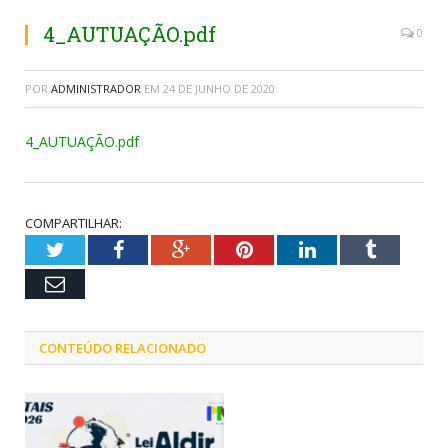
4_AUTUAÇÃO.pdf
0
POR
ADMINISTRADOR
EM
24 DE JUNHO DE 2020
4_AUTUAÇÃO.pdf
COMPARTILHAR:
Twitter
Facebook
Google+
Pinterest
LinkedIn
Tumblr
Email
CONTEÚDO RELACIONADO