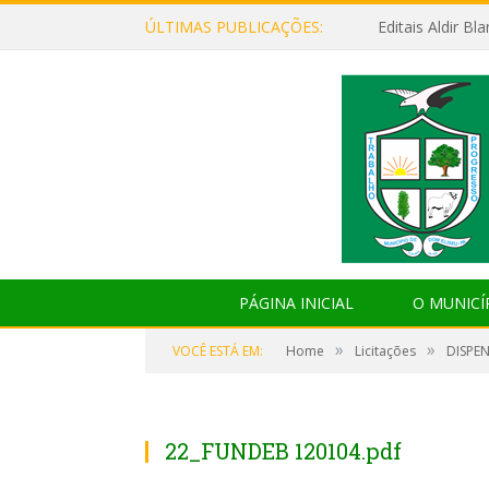
ÚLTIMAS PUBLICAÇÕES:
Editais Aldir B
PÁGINA INICIAL
O MUNICÍ
»
»
VOCÊ ESTÁ EM:
Home
Licitações
DISPEN
22_FUNDEB 120104.pdf