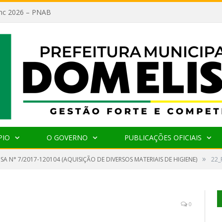
lanc 2026 – PNAB
PIO
O GOVERNO
PUBLICAÇÕES OFICIAIS
»
SA N° 7/2017-120104 (AQUISIÇÃO DE DIVERSOS MATERIAIS DE HIGIENE)
22_
0