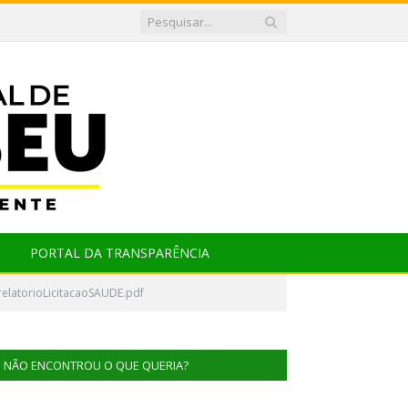
PORTAL DA TRANSPARÊNCIA
relatorioLicitacaoSAUDE.pdf
NÃO ENCONTROU O QUE QUERIA?