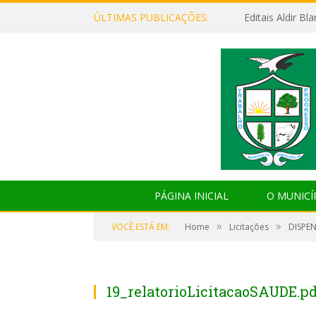
ÚLTIMAS PUBLICAÇÕES:
Editais Aldir B
PÁGINA INICIAL
O MUNICÍ
»
»
VOCÊ ESTÁ EM:
Home
Licitações
DISPEN
19_relatorioLicitacaoSAUDE.pd