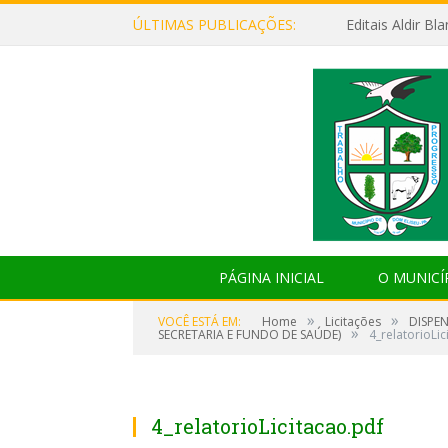
ÚLTIMAS PUBLICAÇÕES:
Editais Aldir B
PÁGINA INICIAL
O MUNICÍ
»
»
VOCÊ ESTÁ EM:
Home
Licitações
DISPE
»
SECRETARIA E FUNDO DE SAÚDE)
4_relatorioLic
4_relatorioLicitacao.pdf