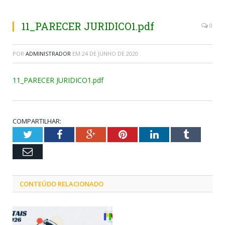
11_PARECER JURIDICO1.pdf
0
POR
ADMINISTRADOR
EM
24 DE JUNHO DE 2020
11_PARECER JURIDICO1.pdf
COMPARTILHAR:
Twitter
Facebook
Google+
Pinterest
LinkedIn
Tumblr
Email
CONTEÚDO RELACIONADO