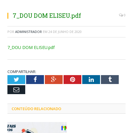
7_DOU DOM ELISEU.pdf
0
POR
ADMINISTRADOR
EM
24 DE JUNHO DE 2020
7_DOU DOM ELISEU.pdf
COMPARTILHAR:
Twitter
Facebook
Google+
Pinterest
LinkedIn
Tumblr
Email
CONTEÚDO RELACIONADO