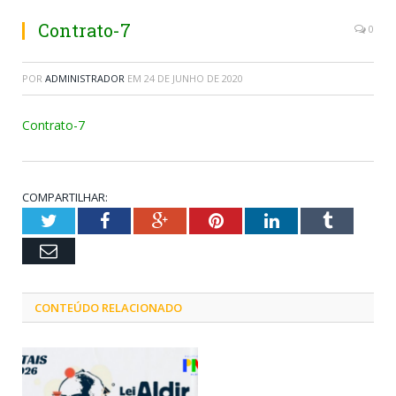
Contrato-7
0
POR
ADMINISTRADOR
EM
24 DE JUNHO DE 2020
Contrato-7
COMPARTILHAR:
Twitter
Facebook
Google+
Pinterest
LinkedIn
Tumblr
Email
CONTEÚDO RELACIONADO