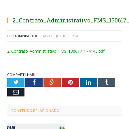
2_Contrato_Administrativo_FMS_130617_
POR
ADMINISTRADOR
EM
24 DE JUNHO DE 2020
2_Contrato_Administrativo_FMS_130617_174143.pdf
COMPARTILHAR:
Twitter
Facebook
Google+
Pinterest
LinkedIn
Tumblr
Email
CONTEÚDO RELACIONADO