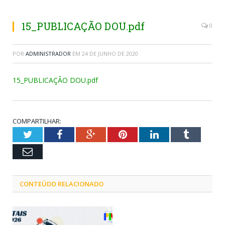
15_PUBLICAÇÃO DOU.pdf
0
POR
ADMINISTRADOR
EM
24 DE JUNHO DE 2020
15_PUBLICAÇÃO DOU.pdf
COMPARTILHAR:
Twitter
Facebook
Google+
Pinterest
LinkedIn
Tumblr
Email
CONTEÚDO RELACIONADO