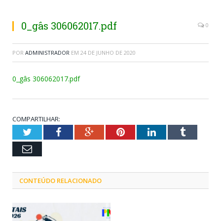
0_gâs 306062017.pdf
0
POR
ADMINISTRADOR
EM
24 DE JUNHO DE 2020
0_gâs 306062017.pdf
COMPARTILHAR:
Twitter
Facebook
Google+
Pinterest
LinkedIn
Tumblr
Email
CONTEÚDO RELACIONADO