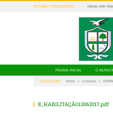
ÚLTIMAS PUBLICAÇÕES:
Editais Aldir B
PÁGINA INICIAL
O MUNICÍ
»
»
VOCÊ ESTÁ EM:
Home
Licitações
DISPE
8_HABILITAÇÃO13062017.pdf