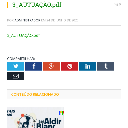
3_AUTUAÇÃO.pdf
0
POR
ADMINISTRADOR
EM
24 DE JUNHO DE 2020
3_AUTUAÇÃO.pdf
COMPARTILHAR:
Twitter
Facebook
Google+
Pinterest
LinkedIn
Tumblr
Email
CONTEÚDO RELACIONADO