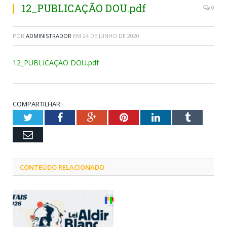
12_PUBLICAÇÃO DOU.pdf
0
POR
ADMINISTRADOR
EM
24 DE JUNHO DE 2020
12_PUBLICAÇÃO DOU.pdf
COMPARTILHAR:
Twitter
Facebook
Google+
Pinterest
LinkedIn
Tumblr
Email
CONTEÚDO RELACIONADO