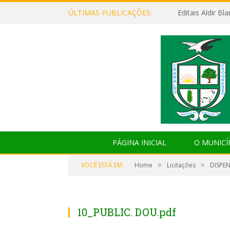
ÚLTIMAS PUBLICAÇÕES:
Editais Aldir B
PÁGINA INICIAL
O MUNICÍ
»
»
VOCÊ ESTÁ EM:
Home
Licitações
DISPE
10_PUBLIC. DOU.pdf