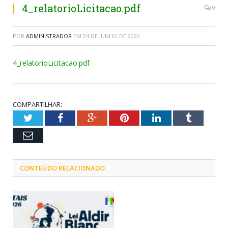
4_relatorioLicitacao.pdf
0
POR
ADMINISTRADOR
EM
24 DE JUNHO DE 2020
4_relatorioLicitacao.pdf
COMPARTILHAR:
Twitter
Facebook
Google+
Pinterest
LinkedIn
Tumblr
Email
CONTEÚDO RELACIONADO