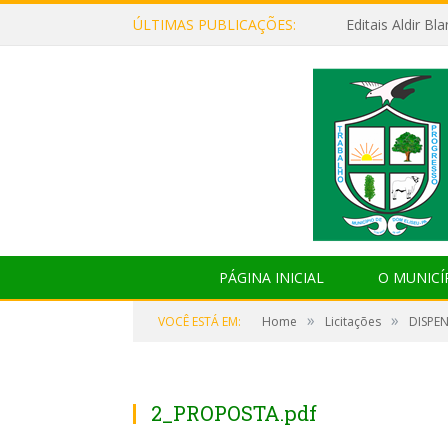
ÚLTIMAS PUBLICAÇÕES:
Editais Aldir B
PÁGINA INICIAL
O MUNICÍ
»
»
VOCÊ ESTÁ EM:
Home
Licitações
DISPE
2_PROPOSTA.pdf