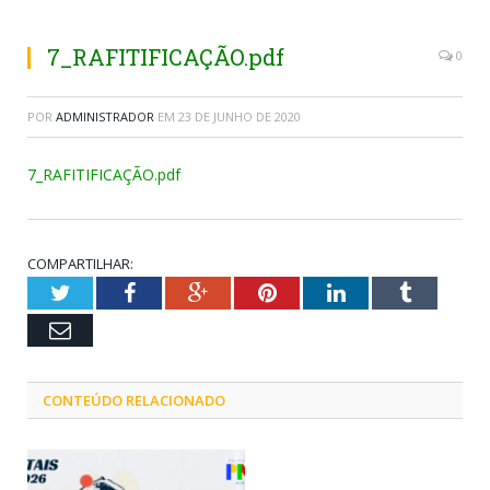
7_RAFITIFICAÇÃO.pdf
0
POR
ADMINISTRADOR
EM
23 DE JUNHO DE 2020
7_RAFITIFICAÇÃO.pdf
COMPARTILHAR:
Twitter
Facebook
Google+
Pinterest
LinkedIn
Tumblr
Email
CONTEÚDO RELACIONADO