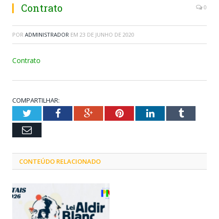
Contrato
0
POR
ADMINISTRADOR
EM
23 DE JUNHO DE 2020
Contrato
COMPARTILHAR:
Twitter
Facebook
Google+
Pinterest
LinkedIn
Tumblr
Email
CONTEÚDO RELACIONADO