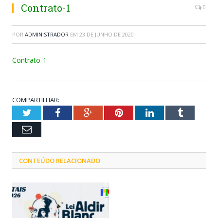
Contrato-1
0
POR
ADMINISTRADOR
EM
23 DE JUNHO DE 2020
Contrato-1
COMPARTILHAR:
Twitter
Facebook
Google+
Pinterest
LinkedIn
Tumblr
Email
CONTEÚDO RELACIONADO