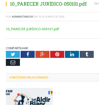
10_PARECER JURÍDICO-050101.pdf
0
POR
ADMINISTRADOR
EM
19 DE JUNHO DE 2020
10_PARECER JURÍDICO-050101.pdf
COMPARTILHAR:
Twitter
Facebook
Google+
Pinterest
LinkedIn
Tumblr
Email
CONTEÚDO RELACIONADO