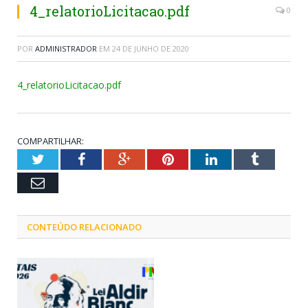
4_relatorioLicitacao.pdf
0
POR
ADMINISTRADOR
EM
24 DE JUNHO DE 2020
4_relatorioLicitacao.pdf
COMPARTILHAR:
Twitter
Facebook
Google+
Pinterest
LinkedIn
Tumblr
Email
CONTEÚDO RELACIONADO