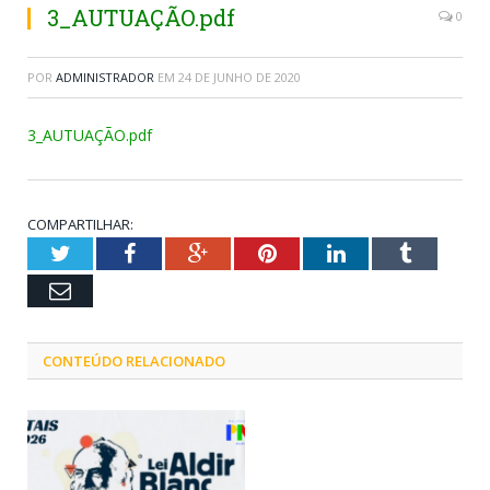
3_AUTUAÇÃO.pdf
0
POR
ADMINISTRADOR
EM
24 DE JUNHO DE 2020
3_AUTUAÇÃO.pdf
COMPARTILHAR:
Twitter
Facebook
Google+
Pinterest
LinkedIn
Tumblr
Email
CONTEÚDO RELACIONADO