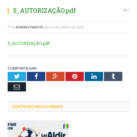
5_AUTORIZAÇÃO.pdf
0
POR
ADMINISTRADOR
EM
24 DE JUNHO DE 2020
5_AUTORIZAÇÃO.pdf
COMPARTILHAR:
Twitter
Facebook
Google+
Pinterest
LinkedIn
Tumblr
Email
CONTEÚDO RELACIONADO