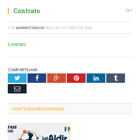
Contrato
0
POR
ADMINISTRADOR
EM
21 DE OUTUBRO DE 2020
Contrato
COMPARTILHAR:
Twitter
Facebook
Google+
Pinterest
LinkedIn
Tumblr
Email
CONTEÚDO RELACIONADO