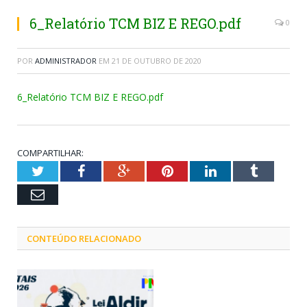
6_Relatório TCM BIZ E REGO.pdf
0
POR
ADMINISTRADOR
EM
21 DE OUTUBRO DE 2020
6_Relatório TCM BIZ E REGO.pdf
COMPARTILHAR:
Twitter
Facebook
Google+
Pinterest
LinkedIn
Tumblr
Email
CONTEÚDO RELACIONADO