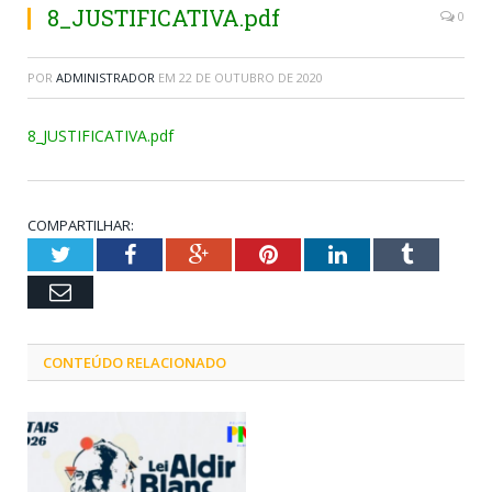
8_JUSTIFICATIVA.pdf
0
POR
ADMINISTRADOR
EM
22 DE OUTUBRO DE 2020
8_JUSTIFICATIVA.pdf
COMPARTILHAR:
Twitter
Facebook
Google+
Pinterest
LinkedIn
Tumblr
Email
CONTEÚDO RELACIONADO