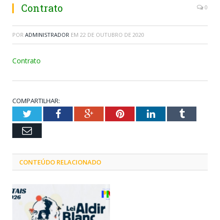
Contrato
0
POR
ADMINISTRADOR
EM
22 DE OUTUBRO DE 2020
Contrato
COMPARTILHAR:
Twitter
Facebook
Google+
Pinterest
LinkedIn
Tumblr
Email
CONTEÚDO RELACIONADO