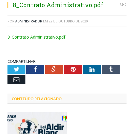
8_Contrato Administrativo.pdf
0
POR
ADMINISTRADOR
EM
22 DE OUTUBRO DE 2020
8_Contrato Administrativo.pdf
COMPARTILHAR:
Twitter
Facebook
Google+
Pinterest
LinkedIn
Tumblr
Email
CONTEÚDO RELACIONADO