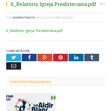
6_Relatório Igreja Presbiteriana.pdf
0
POR
ADMINISTRADOR
EM
22 DE OUTUBRO DE 2020
6_Relatório Igreja Presbiteriana.pdf
COMPARTILHAR:
Twitter
Facebook
Google+
Pinterest
LinkedIn
Tumblr
Email
CONTEÚDO RELACIONADO