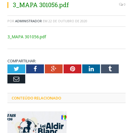
3_MAPA 301056.pdf
0
POR
ADMINISTRADOR
EM
22 DE OUTUBRO DE 2020
3_MAPA 301056.pdf
COMPARTILHAR:
Twitter
Facebook
Google+
Pinterest
LinkedIn
Tumblr
Email
CONTEÚDO RELACIONADO