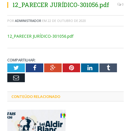
12_PARECER JURÍDICO-301056.pdf
0
POR
ADMINISTRADOR
EM
22 DE OUTUBRO DE 2020
12_PARECER JURÍDICO-301056.pdf
COMPARTILHAR:
Twitter
Facebook
Google+
Pinterest
LinkedIn
Tumblr
Email
CONTEÚDO RELACIONADO