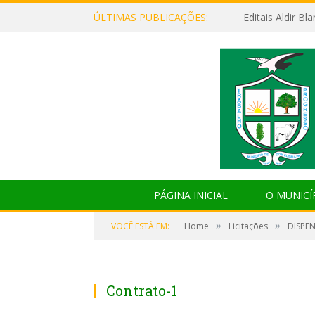
ÚLTIMAS PUBLICAÇÕES:
Editais Aldir B
PÁGINA INICIAL
O MUNICÍ
»
»
VOCÊ ESTÁ EM:
Home
Licitações
DISPEN
Contrato-1