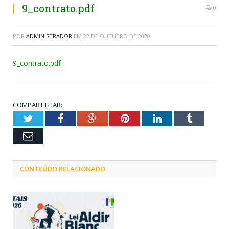
9_contrato.pdf
0
POR
ADMINISTRADOR
EM
22 DE OUTUBRO DE 2020
9_contrato.pdf
COMPARTILHAR:
Twitter
Facebook
Google+
Pinterest
LinkedIn
Tumblr
Email
CONTEÚDO RELACIONADO