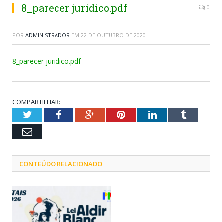
8_parecer juridico.pdf
0
POR
ADMINISTRADOR
EM
22 DE OUTUBRO DE 2020
8_parecer juridico.pdf
COMPARTILHAR:
Twitter
Facebook
Google+
Pinterest
LinkedIn
Tumblr
Email
CONTEÚDO RELACIONADO