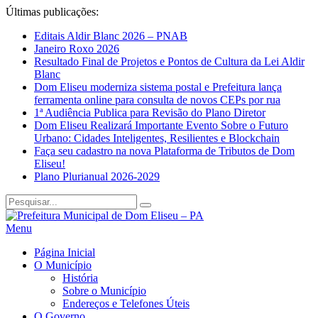
Últimas publicações:
Editais Aldir Blanc 2026 – PNAB
Janeiro Roxo 2026
Resultado Final de Projetos e Pontos de Cultura da Lei Aldir
Blanc
Dom Eliseu moderniza sistema postal e Prefeitura lança
ferramenta online para consulta de novos CEPs por rua
1ª Audiência Publica para Revisão do Plano Diretor
Dom Eliseu Realizará Importante Evento Sobre o Futuro
Urbano: Cidades Inteligentes, Resilientes e Blockchain
Faça seu cadastro na nova Plataforma de Tributos de Dom
Eliseu!
Plano Plurianual 2026-2029
Menu
Página Inicial
O Município
História
Sobre o Município
Endereços e Telefones Úteis
O Governo